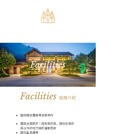
Facilities
Facilities
設施介紹
/
寵物請放置推車或背帶內
園區全面禁菸！設有吸菸區，請勿在吸菸
區以外的地方抽菸違者罰款
請勿亂丟煙蒂