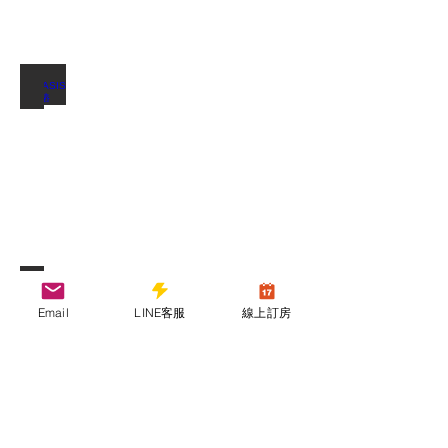
票
$200/
人
※110cm
EVOASIS充電樁
以
下
免
費
溪畔露台-烤肉區
Email
LINE客服
線上訂房