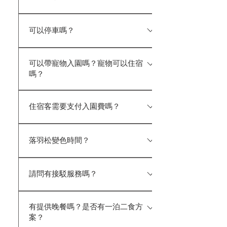
訂金，入住當日再辦理退回訂金，改
棒、梳子、刮鬍刀。
準。
及泳帽（服務中心亦有販售）。 除露
以國民旅遊卡刷付全額。
可以！ 入住前與退房後，您可以將行
營車外，所有房間房型內設有私人溫
可以停車嗎？
李寄放於服務中心。 重要物品請您
泉池，可隨時享受泡湯時光。 如需額
隨身攜帶。
外預訂雙人湯屋，住宿客可享定價
可以。園區備有免費戶外停車場，並
85 折優惠。 ★特別提醒： 每週一為
可以帶寵物入園嗎？寵物可以住宿
可容納遊覽車停放。 本園區提供住
設施清潔消毒日，全日暫停開放。
嗎？
宿旅客與入園遊客免費停車服務；停
放之車輛及車內財物，恕不負保管責
園區開放寵物入園，請以推車或寵物
任。
住宿客需要支付入園費嗎？
背袋等方式攜帶，並避免寵物落地。
住宿目前未開放寵物入住，敬請見
住宿旅客皆享免費入園，抵達時請向
諒。
落羽松變色時間？
門衛人員確認住宿身分後即可入園。
為維護園區安全，夜間採車牌辨識管
３月初冒新芽—４月中始茂盛翠綠—
制，請於辦理入住時登記車牌，以利
請問有接駁服務嗎？
１０月中轉黃—１１月中轉紅—１２月
進出使用。
全紅—１月始葉子掉落 → 更多照片
園區目前未提供接駁服務。 如需付
介紹
有提供晚餐嗎？是否有一泊二食方
費接駁，建議可聯繫：宏偉租車（037-
案？
691855），並請提前 1–3 日預訂，實