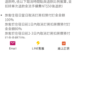
點，並透過其線上系統下單：
退款時，依以下取消時間點與退款比例推算，並
扣除單次退款金流手續費NT$50後退款）
https://line.me/R/ti/p/@706avnbw
旅客住宿日當日取消訂房扣預付訂金金額
100%
旅客於住宿日前1日內取消訂房扣房價預付訂
金金額80%
旅客於住宿日前2-3日內取消訂房扣房價預付
訂金金額70%
旅客於住宿日前4-6日內取消訂房扣房價預付
訂金金額60%
Email
LINE客服
線上訂房
旅客於住宿日前7-9日內取消訂房扣房價預付
訂金金額50%
旅客於住宿日前10-13日內取消訂房扣房價預
付訂金金額30%
旅客於住宿日前14日前(含14日)取消訂房扣房
價預付訂金金額0%。(或可延期半年以一次為
限)
如遇天災(如地震、颱風)導致交通中斷無法前
來，經主管單位發佈之訊息，可退還訂金100%
(或可延期半年，以一次為限)
如因個人因素（例如：天候不佳、下雨、無法使用
大眾池、旅伴臨時變動、個人行程調整等），敬請
見諒，恕無法提供全額退款