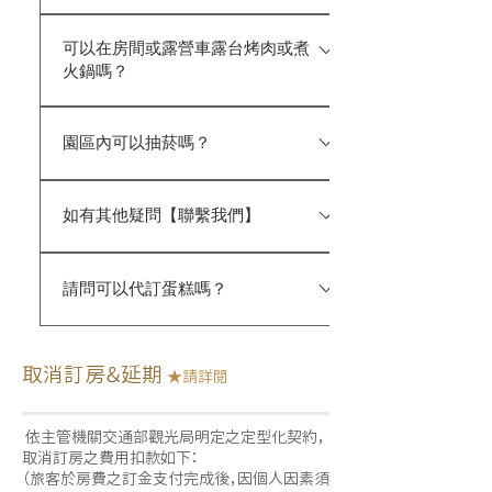
際費用以業者報價為準。 【計程車參
目前一泊二食方案尚在規劃中，若有
考費用】 ‧ 竹南火車站 → 雲水：約
可以在房間或露營車露台烤肉或煮
開放將公告於官網。 如需外出用餐，
NT$500–700 ‧ 苗栗高鐵（後龍）站
火鍋嗎？
園區距離南庄老街車程約 3–5 分鐘，
→ 雲水：約 NT$1,000–1,300 以上
當地有多間客家料理、熱炒及小吃可
為一般轎車之參考價格，實際費用仍
為維護住宿品質，客房內外，客房露
供選擇。 推薦店家：乃木崎食坊、老
園區內可以抽菸嗎？
以司機報價為準。
台，露營車露台禁止使用一切電磁
金龍、春友餐廳、唯我獨鱒、飯盆頭、
爐、瓦斯爐等設備烹煮食物，違者將
賽夏食堂、花現魚等。 貼心提醒：老
為維護住宿品質與空氣環境，園區依
額外收取清潔費 $5000/房。 如有烹
街多數餐廳約於 18:00–19:00 陸續
如有其他疑問【聯繫我們】
《菸害防制法》規定全面禁菸。 如有
飪需求，請事先與服務人員聯繫，租
打烊，建議提早前往用餐。 此外，亦
吸菸需求，請至指定戶外吸菸區。 為
借溪畔露台作為指定烹飪區域，謝謝
可選擇於園區溪畔露台進行烤肉活
預訂房間前後，如有任何問題，或有
保障後續旅客權益，如於住宿區（含
您的配合
請問可以代訂蛋糕嗎？
動（詳細說明請參考官網設施）。
包場活動、房間分配等需求，歡迎透
客房及陽台）發現吸菸事證，除可依
過以下方式與我們聯繫，將由專人為
法報請主管機關處以新臺幣 2,000
可協助代收蛋糕。雲水為南庄「山餡
您服務： 官方 LINE：@cloudland
至 10,000 元罰鍰外，亦須賠償該房
甜點」合作店家，訂單滿額可免運配
https://lin.ee/9rnoyvV whatsapp：
取消訂房＆延期
間當日房價。 若經勸導仍未改善，園
★請詳閱
送至園區。 訂購時請將收件人填寫
+886966432186 ★ 小提醒：官方
區得要求立即退房，且相關費用恕不
為「入住日期＋訂房大名」，並務必提
LINE 採一對一專人回覆，敬請耐心
退還。
依主管機關交通部觀光局明定之定型化契約，
前通知我們協助代收。 請依店家規
等候，我們將盡快為您服務。
取消訂房之費用扣款如下：
定提前訂購，詳細資訊請洽山餡甜
（旅客於房費之訂金支付完成後，因個人因素須