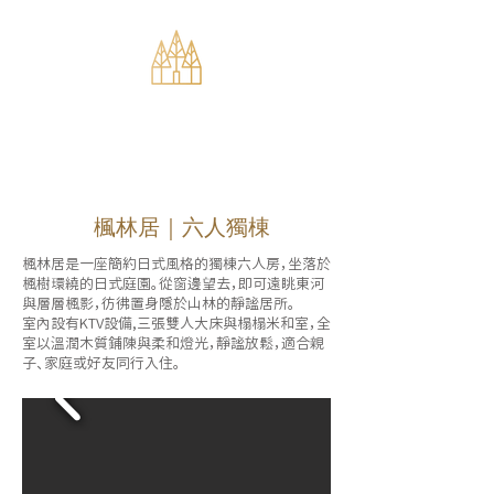
楓林居｜六人獨棟
楓林居是一座簡約日式風格的獨棟六人房，坐落於
楓樹環繞的日式庭園。從窗邊望去，即可遠眺東河
與層層楓影，彷彿置身隱於山林的靜謐居所。
室內設有KTV設備,三張雙人大床與榻榻米和室，全
室以溫潤木質鋪陳與柔和燈光，靜謐放鬆，適合親
子、家庭或好友同行入住。