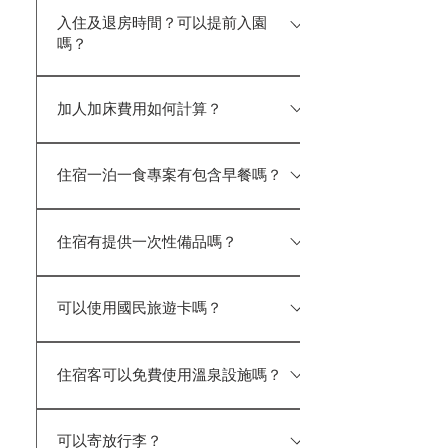
入住及退房時間？可以提前入園
嗎？
入住時間CHECK-IN ：15:00後（如遇
加人加床費用如何計算？
六日&連續假期為16:00入住) 退房
時間 CHECK-OUT：11:00前 (延後退
加床／加人費用： ◎成人（7歲以上）
房加收$800/時) ★入住當日可提前
住宿一泊一食專案有包含早餐嗎？
每位 $1,500（含早餐、寢具、備品、大
入園，並可於服務中心寄放行李，先
眾池、園區設施及免入園費） ◎兒童
行逛園區或使用露天風呂。 ★ 櫃台
凡住宿貴賓選擇「一泊一食」專案皆
（4－6歲）每位 $1,200（含早餐、寢
服務時間至 22:00，最晚入住時間為
住宿有提供一次性備品嗎？
含翌日早餐。 早餐份數依入住房型
具、備品、大眾池、園區設施及免入園
21:00 前。 ★若當日預計於 21:00 後
提供，例：雙人房提供雙人份早餐，四
費） ◎ 幼童（3歲以下）不佔床，每房
抵達，請務必事先來電告知；如未事
雲水為配合政府環保政策，館內不提
人房提供四人份早餐，以此類推。 早
最多招待 1 位免費（不含寢具及備
先通知且無法聯繫上您，房間最晚僅
可以使用國民旅遊卡嗎？
供一次性備品（如牙刷、牙膏、浴帽、
餐用餐時段：08:00~10:00。 素食者，
品），第 2 位起依兒童費用計價。 ◎
保留至 21:30。 如超過 22:00，恕無
棉花棒、刮鬍刀等），敬請自行攜帶。
請於訂房時告知蛋奶素或全素
部分房型提供加床服務，實際依各房
法辦理入住手續，訂金恕不退還。
可以，我們是國民旅遊卡特約商店，
但館內仍提供大小毛巾、洗髮精、沐
型規定為準。 ◎無論加床或加人，皆
住宿客可以免費使用溫泉設施嗎？
可提供餐飲及住宿消費使用。 如欲
浴乳、吹風機及拖鞋等基本用品，方
依上述標準收費；無法加床之房型恕
使用國民旅遊卡，請先聯繫客服人員
便您使用。 現場亦有販售盥洗包售
不提供床墊。 ◎ 需出示身分證件判
住宿期間內，住客可於退房前免費使
協助訂房；或可先於官網訂房並支付
價$70 內容物：牙刷組、浴帽、棉花
別年齡，否則將依身高認定收費標
可以寄放行李？
用露天風呂，請務必攜帶並穿著泳衣