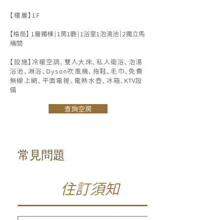
【樓層】1F
【格局】 1層獨棟｜1房1廳｜1浴室1泡湯池｜2獨立馬
桶間
【設施】冷暖空調、雙人大床、私人衛浴、泡湯
浴池、淋浴、Dyson吹風機、拖鞋、毛巾、免費
無線上網、平面電視、電熱水壺、冰箱​、
KTV設
備
查詢空房
常見問題
住訂須知