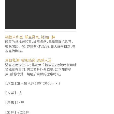
榻榻米和室｜靜坐賞景，對話山林
臨窗的榻榻米和室，綠意盎然，早晨可靜心泡茶，
夜晚閒談小聚。亦備有KTV設備，白天靜享自然，夜
裡盡情歡唱。
景觀私湯｜樹影綠窗，森感入浴
浴室選用深色石材搭配大片觀景窗，泡湯時便可眺
望楓葉與東河，仿若置身戶外森境。卸下旅途勞
累，靜靜享受一場屬於自然的療癒時光。
【床型】加大雙人床180*200cm x 3
【人數】6人
【坪數】24坪
【加床】可加1床