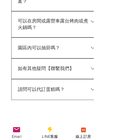
案？
691855），並請提前 1–3 日預訂，實
際費用以業者報價為準。 【計程車參
目前一泊二食方案尚在規劃中，若有
考費用】 ‧ 竹南火車站 → 雲水：約
可以在房間或露營車露台烤肉或煮
開放將公告於官網。 如需外出用餐，
NT$500–700 ‧ 苗栗高鐵（後龍）站
火鍋嗎？
園區距離南庄老街車程約 3–5 分鐘，
→ 雲水：約 NT$1,000–1,300 以上
當地有多間客家料理、熱炒及小吃可
為一般轎車之參考價格，實際費用仍
為維護住宿品質，客房內外，客房露
供選擇。 推薦店家：乃木崎食坊、老
園區內可以抽菸嗎？
以司機報價為準。
台，露營車露台禁止使用一切電磁
金龍、春友餐廳、唯我獨鱒、飯盆頭、
爐、瓦斯爐等設備烹煮食物，違者將
賽夏食堂、花現魚等。 貼心提醒：老
為維護住宿品質與空氣環境，園區依
額外收取清潔費 $5000/房。 如有烹
街多數餐廳約於 18:00–19:00 陸續
如有其他疑問【聯繫我們】
《菸害防制法》規定全面禁菸。 如有
飪需求，請事先與服務人員聯繫，租
打烊，建議提早前往用餐。 此外，亦
吸菸需求，請至指定戶外吸菸區。 為
借溪畔露台作為指定烹飪區域，謝謝
可選擇於園區溪畔露台進行烤肉活
預訂房間前後，如有任何問題，或有
保障後續旅客權益，如於住宿區（含
您的配合
請問可以代訂蛋糕嗎？
動（詳細說明請參考官網設施）。
包場活動、房間分配等需求，歡迎透
客房及陽台）發現吸菸事證，除可依
過以下方式與我們聯繫，將由專人為
法報請主管機關處以新臺幣 2,000
可協助代收蛋糕。雲水為南庄「山餡
您服務： 官方 LINE：@cloudland
至 10,000 元罰鍰外，亦須賠償該房
甜點」合作店家，訂單滿額可免運配
https://lin.ee/9rnoyvV whatsapp：
間當日房價。 若經勸導仍未改善，園
送至園區。 訂購時請將收件人填寫
+886966432186 ★ 小提醒：官方
區得要求立即退房，且相關費用恕不
為「入住日期＋訂房大名」，並務必提
LINE 採一對一專人回覆，敬請耐心
取消訂房＆延期
退還。
★請詳閱
前通知我們協助代收。 請依店家規
等候，我們將盡快為您服務。
Email
LINE客服
線上訂房