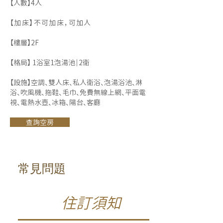
【人數】4人
【加床】不可加床，可加人
【樓層】2F
【格局】 1浴室1泡湯池｜2衛
【設施】空調、雙人床、私人衛浴、泡湯浴池、淋
浴、吹風機、拖鞋、毛巾、免費無線上網、平面電
視、電熱水壺、冰箱​、陽台、客廳
查詢空房
常見問題
住訂須知