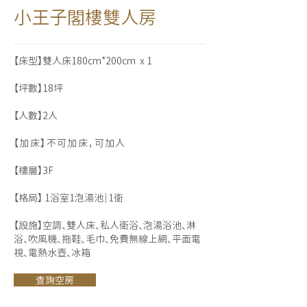
小王子閣樓雙人房
【床型】雙人床180cm*200cm x 1
【坪數】18坪
【人數】2人
【加床】不可加床，可加人
【樓層】3F
【格局】 1浴室1泡湯池｜1衛
【設施】空調、雙人床、私人衛浴、泡湯浴池、淋
浴、吹風機、拖鞋、毛巾、免費無線上網、平面電
視、電熱水壺、冰箱​
查詢空房