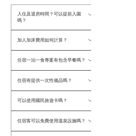
入住及退房時間？可以提前入園
嗎？
入住時間CHECK-IN ：15:00後（如遇
加人加床費用如何計算？
六日&連續假期為16:00入住) 退房
時間 CHECK-OUT：11:00前 (延後退
加床／加人費用： ◎成人（7歲以上）
房加收$800/時) ★入住當日可提前
住宿一泊一食專案有包含早餐嗎？
每位 $1,500（含早餐、寢具、備品、大
入園，並可於服務中心寄放行李，先
眾池、園區設施及免入園費） ◎兒童
行逛園區或使用露天風呂。 ★ 櫃台
凡住宿貴賓選擇「一泊一食」專案皆
（4－6歲）每位 $1,200（含早餐、寢
服務時間至 22:00，最晚入住時間為
住宿有提供一次性備品嗎？
含翌日早餐。 早餐份數依入住房型
具、備品、大眾池、園區設施及免入園
21:00 前。 ★若當日預計於 21:00 後
提供，例：雙人房提供雙人份早餐，四
費） ◎ 幼童（3歲以下）不佔床，每房
抵達，請務必事先來電告知；如未事
雲水為配合政府環保政策，館內不提
人房提供四人份早餐，以此類推。 早
最多招待 1 位免費（不含寢具及備
先通知且無法聯繫上您，房間最晚僅
可以使用國民旅遊卡嗎？
供一次性備品（如牙刷、牙膏、浴帽、
餐用餐時段：08:00~10:00。 素食者，
品），第 2 位起依兒童費用計價。 ◎
保留至 21:30。 如超過 22:00，恕無
棉花棒、刮鬍刀等），敬請自行攜帶。
請於訂房時告知蛋奶素或全素
部分房型提供加床服務，實際依各房
法辦理入住手續，訂金恕不退還。
可以，我們是國民旅遊卡特約商店，
但館內仍提供大小毛巾、洗髮精、沐
型規定為準。 ◎無論加床或加人，皆
住宿客可以免費使用溫泉設施嗎？
可提供餐飲及住宿消費使用。 如欲
浴乳、吹風機及拖鞋等基本用品，方
依上述標準收費；無法加床之房型恕
使用國民旅遊卡，請先聯繫客服人員
便您使用。 現場亦有販售盥洗包售
不提供床墊。 ◎ 需出示身分證件判
住宿期間內，住客可於退房前免費使