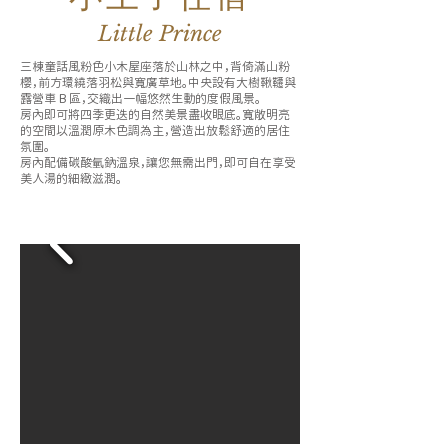
Little Prince
三棟童話風粉色小木屋座落於山林之中，背倚滿山粉
櫻，前方環繞落羽松與寬廣草地。中央設有大樹鞦韆與
露營車 B 區，交織出一幅悠然生動的度假風景。
房內即可將四季更迭的自然美景盡收眼底。寬敞明亮
的空間以溫潤原木色調為主，營造出放鬆舒適的居住
氛圍。
房內配備碳酸氫鈉溫泉，讓您無需出門，即可自在享受
美人湯的細緻滋潤。