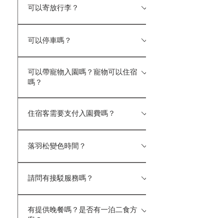
協助訂房；或可先於官網訂房並支付
價$70 內容物：牙刷組、浴帽、棉花
別年齡，否則將依身高認定收費標
可以寄放行李？
用露天風呂，請務必攜帶並穿著泳衣
訂金，入住當日再辦理退回訂金，改
棒、梳子、刮鬍刀。
準。
及泳帽（服務中心亦有販售）。 除露
以國民旅遊卡刷付全額。
可以！ 入住前與退房後，您可以將行
營車外，所有房間房型內設有私人溫
可以停車嗎？
李寄放於服務中心。 重要物品請您
泉池，可隨時享受泡湯時光。 如需額
隨身攜帶。
外預訂雙人湯屋，住宿客可享定價
可以。園區備有免費戶外停車場，並
85 折優惠。 ★特別提醒： 每週一為
可以帶寵物入園嗎？寵物可以住宿
可容納遊覽車停放。 本園區提供住
設施清潔消毒日，全日暫停開放。
嗎？
宿旅客與入園遊客免費停車服務；停
放之車輛及車內財物，恕不負保管責
園區開放寵物入園，請以推車或寵物
任。
住宿客需要支付入園費嗎？
背袋等方式攜帶，並避免寵物落地。
住宿目前未開放寵物入住，敬請見
住宿旅客皆享免費入園，抵達時請向
諒。
落羽松變色時間？
門衛人員確認住宿身分後即可入園。
為維護園區安全，夜間採車牌辨識管
３月初冒新芽—４月中始茂盛翠綠—
制，請於辦理入住時登記車牌，以利
請問有接駁服務嗎？
１０月中轉黃—１１月中轉紅—１２月
進出使用。
全紅—１月始葉子掉落 → 更多照片
園區目前未提供接駁服務。 如需付
介紹
有提供晚餐嗎？是否有一泊二食方
費接駁，建議可聯繫：宏偉租車（037-