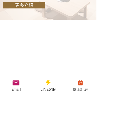
更多介紹
Email
LINE客服
線上訂房